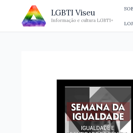
Skip
SO
LGBTI Viseu
to
content
Informação e cultura LGBTI+
LOJ