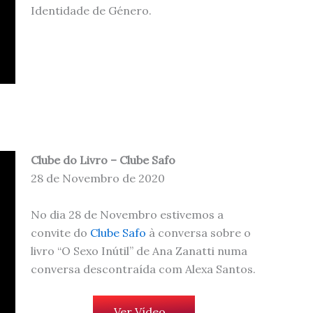
Identidade de Género.
Clube do Livro – Clube Safo
28 de Novembro de 2020
No dia 28 de Novembro estivemos a
convite do
Clube Safo
à conversa sobre o
livro “O Sexo Inútil” de Ana Zanatti numa
conversa descontraída com Alexa Santos.
Ver Vídeo…