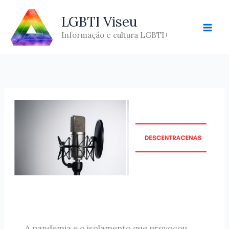
Skip
LGBTI Viseu
to
content
Informação e cultura LGBTI+
A pandemia e o isolamento que provocou