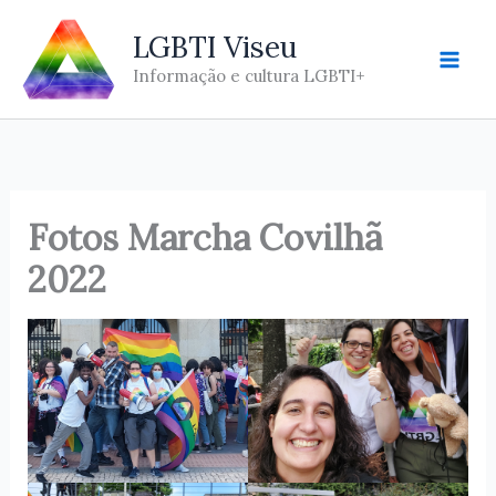
Skip
LGBTI Viseu
to
content
Informação e cultura LGBTI+
Fotos Marcha Covilhã
2022