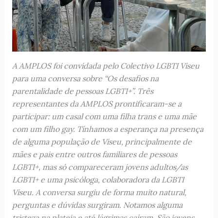
A AMPLOS foi convidada pelo Colectivo LGBTI Viseu
para uma conversa sobre “Os desafios na
parentalidade de pessoas LGBTI+”. Três
representantes da AMPLOS prontificaram-se a
participar: um casal com uma filha trans e uma mãe
com um filho gay. Tínhamos a esperança na presença
de alguma população de Viseu, principalmente de
mães e pais entre outros familiares de pessoas
LGBTI+, mas só compareceram jovens adultos/as
LGBTI+ e uma psicóloga, colaboradora da LGBTI
Viseu. A conversa surgiu de forma muito natural,
perguntas e dúvidas surgiram. Notamos alguma
tristeza na plateia e até lágrimas caíram. São jovens