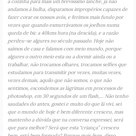
a cozinha para mais um brevíssimo lanche, já não
andamos à bulha, disparamos impropérios capazes de
fazer corar os nossos avós, e ferimos mais fundo por
vezes que quando esmurrávamos os joelhos numa
queda de bic a 40kms hora (na descida), e a razão
perdeu-se algures no século passado. Hoje não
saímos de casa e falamos com meio mundo, porque
algures o outro meio esta ou a dormir ainda ou a
trabalhar, não trocamos olhares, trocamos selfies que
estudamos para transmitir por vezes, muitas vezes,
vezes demais, aquilo que não somos, o que não
sentimos, escondemos as lágrimas em processos de
photoshop, em 30 segundos de um flash,… Não tenho
saudades do antes, gostei e muito do que lá vivi, sei
que o mundo de hoje é bem diferente cresceu, mas
mantenho a dúvida que na conversa expressei, será
que para melhor? Será que esta “criança” cresceu
bem, está bem formada? Porque mais livre, disso