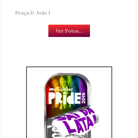
Praça D. João I
Ver Fotos…